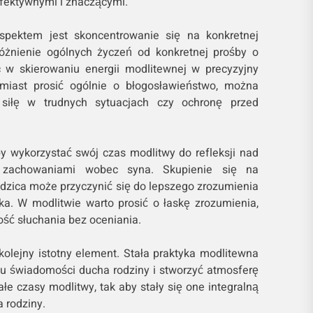
efektywnymi i znaczącymi.
pektem jest skoncentrowanie się na konkretnej
różnienie ogólnych życzeń od konkretnej prośby o
w skierowaniu energii modlitewnej w precyzyjny
miast prosić ogólnie o błogosławieństwo, można
siłę w trudnych sytuacjach czy ochronę przed
by wykorzystać swój czas modlitwy do refleksji nad
 zachowaniami wobec syna. Skupienie się na
odzica może przyczynić się do lepszego zrozumienia
a. W modlitwie warto prosić o łaskę zrozumienia,
ość słuchania bez oceniania.
kolejny istotny element. Stała praktyka modlitewna
 świadomości ducha rodziny i stworzyć atmosferę
ałe czasy modlitwy, tak aby stały się one integralną
 rodziny.