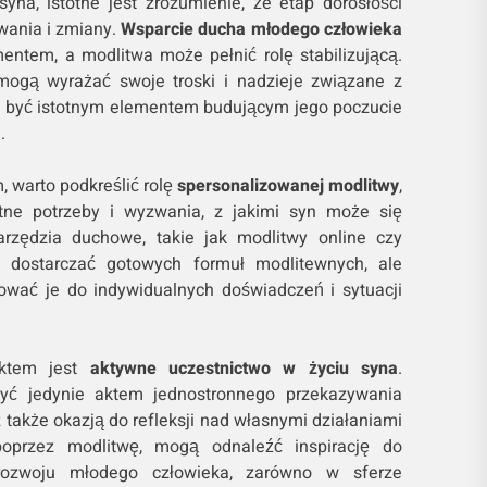
yna, istotne jest zrozumienie, że etap dorosłości
wania i zmiany.
Wsparcie ducha młodego człowieka
entem, a modlitwa może pełnić rolę stabilizującą.
mogą wyrażać swoje troski i nadzieje związane z
 być istotnym elementem budującym jego poczucie
.
 warto podkreślić rolę
spersonalizowanej modlitwy
,
tne potrzeby i wyzwania, z jakimi syn może się
rzędzia duchowe, takie jak modlitwy online czy
ą dostarczać gotowych formuł modlitewnych, ale
osować je do indywidualnych doświadczeń i sytuacji
ktem jest
aktywne uczestnictwo w życiu syna
.
yć jedynie aktem jednostronnego przekazywania
z także okazją do refleksji nad własnymi działaniami
oprzez modlitwę, mogą odnaleźć inspirację do
rozwoju młodego człowieka, zarówno w sferze