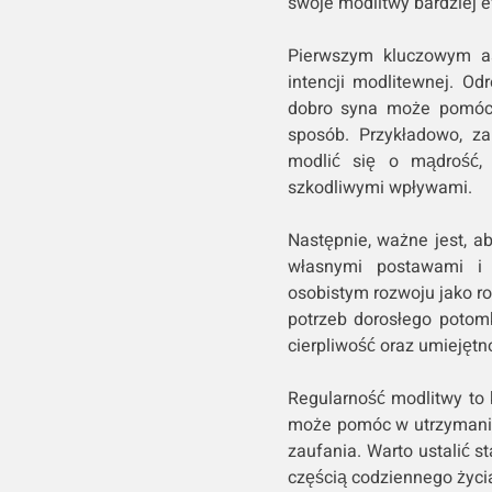
swoje modlitwy bardziej 
Pierwszym kluczowym as
intencji modlitewnej. Od
dobro syna może pomóc 
sposób. Przykładowo, za
modlić się o mądrość, 
szkodliwymi wpływami.
Następnie, ważne jest, a
własnymi postawami i
osobistym rozwoju jako r
potrzeb dorosłego potomk
cierpliwość oraz umiejętn
Regularność modlitwy to 
może pomóc w utrzymaniu
zaufania. Warto ustalić st
częścią codziennego życia