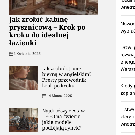
idealn
wnętr
Jak zrobić kabinę
Nowocz
prysznicową – Krok po
wybrać
kroku do idealnej
łazienki
Drzwi
2 Kwietnia, 2025
rozwią
energ
Jak zrobić stronę
Warsz
bierną w angielskim?
Prosty przewodnik
krok po kroku
Kiedy 
zapla
14 Marca, 2025
Listwy
Najdroższy zestaw
LEGO na świecie –
który 
jakie modele
wnętr
podbijają rynek?