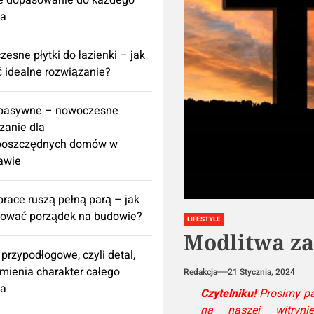
e dopasowanie do każdego
za
esne płytki do łazienki – jak
 idealne rozwiązanie?
 pasywne – nowoczesne
zanie dla
ooszczędnych domów w
awie
prace ruszą pełną parą – jak
nować porządek na budowie?
LIFESTYLE
Modlitwa za
 przypodłogowe, czyli detal,
zmienia charakter całego
Redakcja
21 Stycznia, 2024
za
Czytelniku!
Prosimy pam
na naszej witryni