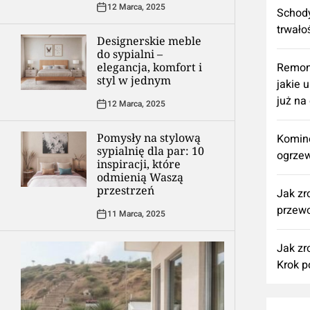
12 Marca, 2025
Schody
trwało
Designerskie meble
do sypialni –
elegancja, komfort i
​Remon
styl w jednym
jakie 
już na
12 Marca, 2025
Pomysły na stylową
Komine
sypialnię dla par: 10
ogrzew
inspiracji, które
odmienią Waszą
przestrzeń
Jak zr
przewo
11 Marca, 2025
Jak zr
Krok p