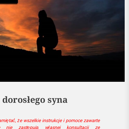
 dorosłego syna
iętać, że wszelkie instrukcje i pomoce zawarte
e nie zastępują własnej konsultacji ze