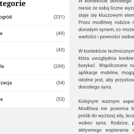
W kontekście dorosłego s
tegorie
niesie ze sobą liczne wyz
staje się kluczowym elem
ogród
(231)
Przez modlitwę rodzice 
dorosłym synem, co może
se
(49)
wartości i pewności siebie
(43)
W kontekście technicznym,
która uwzględnia konkre
borykać. Współczesne na
yle
(209)
aplikacje mobilne, mog
istotne jest, aby przyst
zacja
(54)
dorosłego syna.
ie
(53)
Kolejnym ważnym aspe
Modlitwa nie powinna b
próśb do wyższej siły, lec
wobec syna. Rodzice, p
aktywnego wspierania 