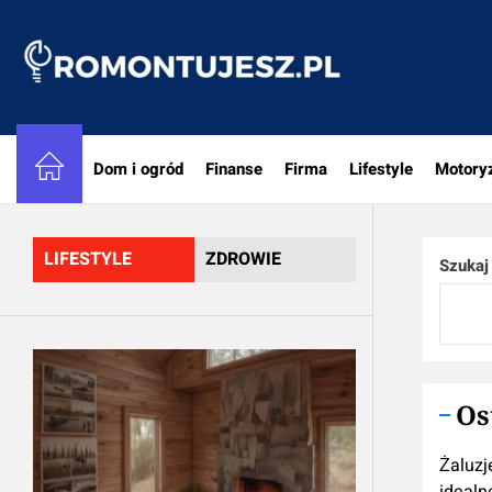
Skip
to
Romon
the
content
Dom i ogród
Finanse
Firma
Lifestyle
Motory
LIFESTYLE
ZDROWIE
Szukaj
Os
Żaluzj