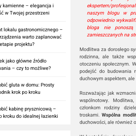
ekspertem/profesjonali
 kamienne – elegancja i
naszym blogu w pra
ść w Twojej przestrzeni
odpowiednio wykwalif
bloga nie ponoszą 
t lokalu gastronomicznego –
zamieszczanych na str
urządzenia warto zaplanować
 etapie projektu?
Modlitwa za dorosłego syn
rodzinna, ale także w
k jako główne źródło
otoczeniu społecznym. 
ania – czy to możliwe?
podejść do budowania re
duchowym aspektem, ale 
obić gluta w domu: Prosty
dnik krok po kroku
Rozważając jak wzmacnia
wspólnotowy. Modlitwa,
członkom rodziny dziel
obić kabinę prysznicową –
troskami.
Wspólna modli
o kroku do idealnej łazienki
duchowości, ale również 