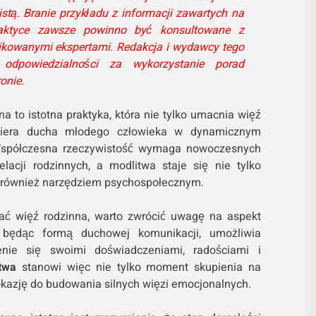
stą. Branie przykładu z informacji zawartych na
ktyce zawsze powinno być konsultowane z
ikowanymi ekspertami. Redakcja i wydawcy tego
odpowiedzialności za wykorzystanie porad
onie.
a to istotna praktyka, która nie tylko umacnia więź
spiera ducha młodego człowieka w dynamicznym
Współczesna rzeczywistość wymaga nowoczesnych
lacji rodzinnych, a modlitwa staje się nie tylko
również narzędziem psychospołecznym.
ć więź rodzinna, warto zwrócić uwagę na aspekt
 będąc formą duchowej komunikacji, umożliwia
enie się swoimi doświadczeniami, radościami i
twa
stanowi więc nie tylko moment skupienia na
okazję do budowania silnych więzi emocjonalnych.